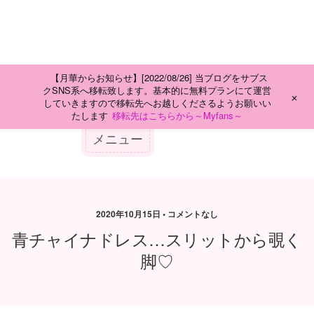
【月華からお知らせ】[2022/08/26] 当ブログをサブス
クSNS系へ移転致します。基本的に無料プランにて運営
+
していきますので移転先へお越しくださるようお願いい
たします
移転先はこちらから～Myfans～
2020年10月15日 • コメントなし
青チャイナドレス…スリットから覗く
脚♡