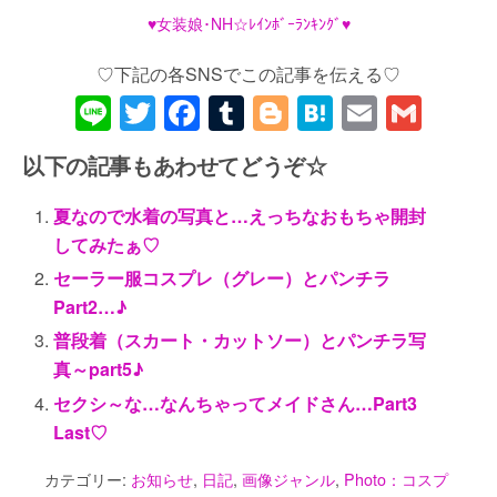
♥女装娘･NH☆ﾚｲﾝﾎﾞｰﾗﾝｷﾝｸﾞ♥
♡下記の各SNSでこの記事を伝える♡
Li
T
F
T
Bl
H
E
G
n
wi
a
u
o
at
m
m
以下の記事もあわせてどうぞ☆
e
tt
c
m
g
e
ail
ail
er
e
bl
g
n
夏なので水着の写真と…えっちなおもちゃ開封
b
r
er
a
してみたぁ♡
o
セーラー服コスプレ（グレー）とパンチラ
Part2…♪
o
普段着（スカート・カットソー）とパンチラ写
k
真～part5♪
セクシ～な…なんちゃってメイドさん…Part3
Last♡
カテゴリー:
お知らせ
,
日記
,
画像ジャンル
,
Photo：コスプ