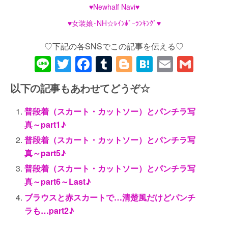
♥Newhalf Navi♥
♥女装娘･NH☆ﾚｲﾝﾎﾞｰﾗﾝｷﾝｸﾞ♥
♡下記の各SNSでこの記事を伝える♡
Li
T
F
T
Bl
H
E
G
n
wi
a
u
o
at
m
m
以下の記事もあわせてどうぞ☆
e
tt
c
m
g
e
ail
ail
er
e
bl
g
n
普段着（スカート・カットソー）とパンチラ写
b
r
er
a
真～part1♪
o
普段着（スカート・カットソー）とパンチラ写
真～part5♪
o
普段着（スカート・カットソー）とパンチラ写
k
真～part6～Last♪
ブラウスと赤スカートで…清楚風だけどパンチ
ラも…part2♪