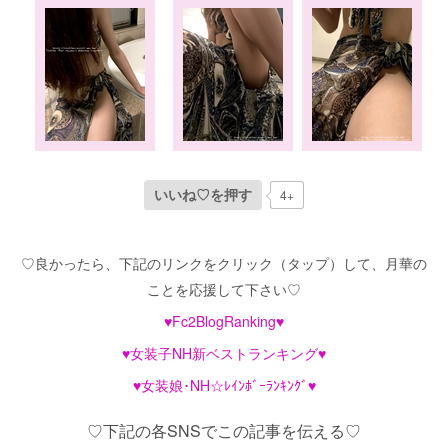
4+
いいね♡を押す
♡良かったら、下記のリンクをクリック（タップ）して、月華の
ことを応援して下さい♡
♥Fc2BlogRanking♥
♥女装子NH新ベストランキング♥
♥女装娘･NH☆ﾚｲﾝﾎﾞｰﾗﾝｷﾝｸﾞ♥
♡下記の各SNSでこの記事を伝える♡