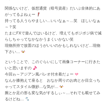
関係ないけど、仮想通貨（暗号資産）だいぶ全体的にあ
がってるよねぇー
持ってる人うらやましい…いいなぁ～…笑 ほしいなぁ
～？笑
たまにFXで遊んではいるけど、増えてもポジポジ病で減
らしちゃってなかなかうまくいかない笑
現物所持で放置のほうがいいのかもしれないけど…現物
下さい…
ということで、このぐらいにして画像コーナーに行きた
いと思いますの
今回ゎ～アジアン風パレオ付水着だょー
なんか膝抱えて座ると おなか周りのお肉とか目立っち
ゃってスタイル微妙…な気が…
腕とか足の形も変な気がするしぃ～…それでも載せてみ
るけどね…