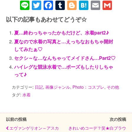
Li
T
F
T
Bl
H
E
G
n
wi
a
u
o
at
m
m
以下の記事もあわせてどうぞ☆
e
tt
c
m
g
e
ail
ail
er
e
bl
g
n
夏…終わっちゃったかもだけど、水着part2♪
b
r
er
a
夏なので水着の写真と…えっちなおもちゃ開封
o
してみたぁ♡
セクシ～な…なんちゃってメイドさん…Part2♡
o
ハイレグな競泳水着で…ポーズもしたりしちゃ
k
って♪
カテゴリー:
日記
,
画像ジャンル
,
Photo：コスプレ
,
その他
タグ:
水着
以前の投稿
次の投稿
エヴァンゲリオン～アスカ
きれいめコーデ？笑★白ブラウ